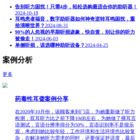
告别听力困扰！只需4步，轻松选购最适合你的助听器！
2024-10-18
耳鸣患者福音，数字助听器如何神奇逆转耳鸣困扰，重
拾清晰世界？
2024-08-31
90%的人忽视的早期听损迹象，快自查，别让你的听力
被偷走！
2024-06-03
单侧听损，该选哪种助听设备？
2024-04-25
案例分析
更多
药毒性耳聋案例分享
在2020年10月份，该顾客来到门店，为她重新做了听力
检测，双耳听力比之前下降10dB左右，为她做了裸耳言
语测试，言语分辨率得分为50%，言语识别率不是很乐
观，考虑到她比较年轻，工作环境和生活环境也比较复
杂，在解决她听力需求的同时，还要保证舒适度，最后