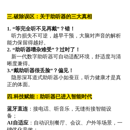
三.
破除误区：关于助听器的三大真相
1. “等完全听不见再戴”？错！
听力损失不可逆，越早干预，大脑对声音的解析
能力保留得越好。
2. “助听器嘈杂难受”？过时了！
新一代数字助听器可自动适配环境，舒适度与清
晰度兼得。
3.“戴助听器很丢脸”？偏见！
隐形深耳道式助听器小如蚕豆，听力健康才是真
正的体面。
四.
科技赋能：助听器已进入智能时代
蓝牙直连
：接电话、听音乐，无缝衔接智能设
备；
AI自适应
：自动识别餐厅、会议、户外等场景，一
键优化音效；