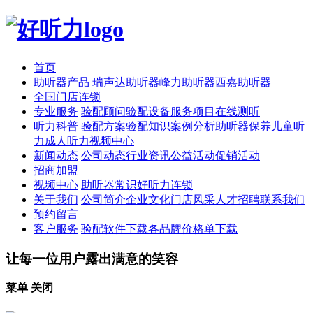
首页
助听器产品
瑞声达助听器
峰力助听器
西嘉助听器
全国门店连锁
专业服务
验配顾问
验配设备
服务项目
在线测听
听力科普
验配方案
验配知识
案例分析
助听器保养
儿童听
力
成人听力
视频中心
新闻动态
公司动态
行业资讯
公益活动
促销活动
招商加盟
视频中心
助听器常识
好听力连锁
关于我们
公司简介
企业文化
门店风采
人才招聘
联系我们
预约留言
客户服务
验配软件下载
各品牌价格单下载
让每一位用户露出满意的笑容
菜单
关闭