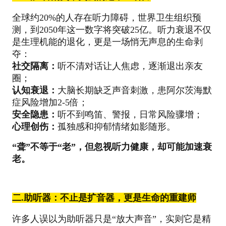
全球约20%的人存在听力障碍，世界卫生组织预
测，到2050年这一数字将突破25亿。听力衰退不仅
是生理机能的退化，更是一场悄无声息的生命剥
夺：
社交隔离：
听不清对话让人焦虑，逐渐退出亲友
圈；
认知衰退：
大脑长期缺乏声音刺激，患阿尔茨海默
症风险增加2-5倍；
安全隐患：
听不到鸣笛、警报，日常风险骤增；
心理创伤：
孤独感和抑郁情绪如影随形。
“聋”不等于“老”，但忽视听力健康，却可能加速衰
老。
二.
助听器：不止是扩音器，更是生命的重建师
许多人误以为助听器只是“放大声音”，实则它是精