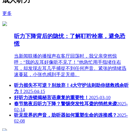
更多
听力下降背后的隐忧：了解耵聍栓塞，避免恐
慌
当新闻联播的播报声在客厅回荡时，我父亲突然惊
呼：“我的左耳好像听不见了！”他急忙用手指堵住右
耳，却发现左耳几乎捕捉不到任何声音。紧张的情绪迅
速蔓延，小张也感到手足无措。
听力损失不可逆？别放弃！4大守护法则助你拯救残余听
力！
2025-04-15
好听力连锁揭秘言语康复的重要性！
2025-03-10
春节熬夜后听力下降？警惕突发性耳聋的悄然来袭
2025-
02-14
听见世界的声音，助听器如何重塑生命的连接感？
2025-
02-08