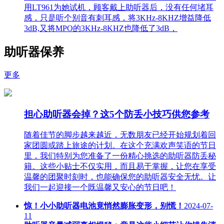
用LT961为她试机，顾客戴上助听器后，没有任何堵耳
感，只是听个别音有刺耳感，将3KHz-8KHZ增益降低
3dB,又将MPO的3KHz-8KHZ也降低了3dB，
助听器保养
更多
担心助听器会掉？这5个防丢小技巧供您参考
随着佳节的脚步越来越近，无数朋友已经开始规划着回
家团圆或踏上旅途的计划。在这个充满欢声笑语的节日
里，我们特别为您准备了一份精心挑选的助听器防丢秘
籍。这些小贴士不仅实用，而且易于掌握，让您在享受
温馨的团聚时刻时，也能确保您的助听器安全无忧。让
我们一起迎接一个既温馨又安心的节日吧！
惊！小小助听器电池竟悄然膨胀变形，别慌！
2024-07-
11