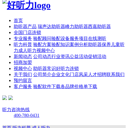
首页
助听器产品
瑞声达助听器
峰力助听器
西嘉助听器
全国门店连锁
专业服务
验配顾问
验配设备
服务项目
在线测听
听力科普
验配方案
验配知识
案例分析
助听器保养
儿童听
力
成人听力
视频中心
新闻动态
公司动态
行业资讯
公益活动
促销活动
招商加盟
视频中心
助听器常识
好听力连锁
关于我们
公司简介
企业文化
门店风采
人才招聘
联系我们
预约留言
客户服务
验配软件下载
各品牌价格单下载
听力咨询热线
400-780-0431
首页
听力科普
成人听力