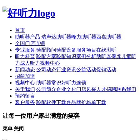
首页
助听器产品
瑞声达助听器
峰力助听器
西嘉助听器
全国门店连锁
专业服务
验配顾问
验配设备
服务项目
在线测听
听力科普
验配方案
验配知识
案例分析
助听器保养
儿童听
力
成人听力
视频中心
新闻动态
公司动态
行业资讯
公益活动
促销活动
招商加盟
视频中心
助听器常识
好听力连锁
关于我们
公司简介
企业文化
门店风采
人才招聘
联系我们
预约留言
客户服务
验配软件下载
各品牌价格单下载
让每一位用户露出满意的笑容
菜单
关闭