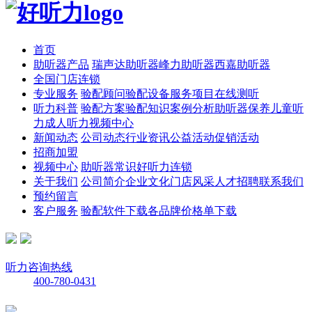
首页
助听器产品
瑞声达助听器
峰力助听器
西嘉助听器
全国门店连锁
专业服务
验配顾问
验配设备
服务项目
在线测听
听力科普
验配方案
验配知识
案例分析
助听器保养
儿童听
力
成人听力
视频中心
新闻动态
公司动态
行业资讯
公益活动
促销活动
招商加盟
视频中心
助听器常识
好听力连锁
关于我们
公司简介
企业文化
门店风采
人才招聘
联系我们
预约留言
客户服务
验配软件下载
各品牌价格单下载
听力咨询热线
400-780-0431