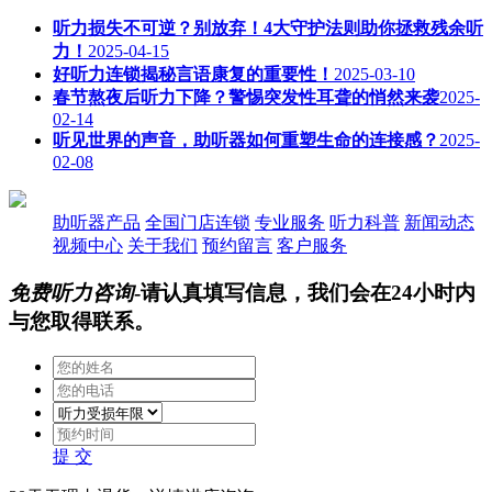
听力损失不可逆？别放弃！4大守护法则助你拯救残余听
力！
2025-04-15
好听力连锁揭秘言语康复的重要性！
2025-03-10
春节熬夜后听力下降？警惕突发性耳聋的悄然来袭
2025-
02-14
听见世界的声音，助听器如何重塑生命的连接感？
2025-
02-08
助听器产品
全国门店连锁
专业服务
听力科普
新闻动态
视频中心
关于我们
预约留言
客户服务
免费听力咨询
-请认真填写信息，我们会在24小时内
与您取得联系。
提 交