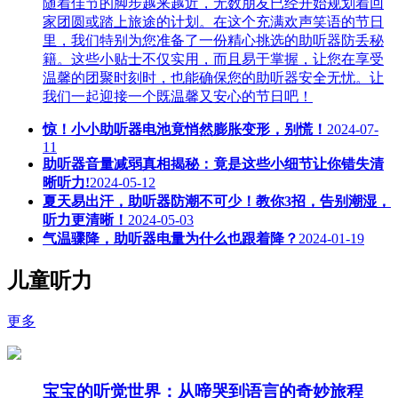
随着佳节的脚步越来越近，无数朋友已经开始规划着回
家团圆或踏上旅途的计划。在这个充满欢声笑语的节日
里，我们特别为您准备了一份精心挑选的助听器防丢秘
籍。这些小贴士不仅实用，而且易于掌握，让您在享受
温馨的团聚时刻时，也能确保您的助听器安全无忧。让
我们一起迎接一个既温馨又安心的节日吧！
惊！小小助听器电池竟悄然膨胀变形，别慌！
2024-07-
11
助听器音量减弱真相揭秘：竟是这些小细节让你错失清
晰听力!
2024-05-12
夏天易出汗，助听器防潮不可少！教你3招，告别潮湿，
听力更清晰！
2024-05-03
气温骤降，助听器电量为什么也跟着降？
2024-01-19
儿童听力
更多
宝宝的听觉世界：从啼哭到语言的奇妙旅程