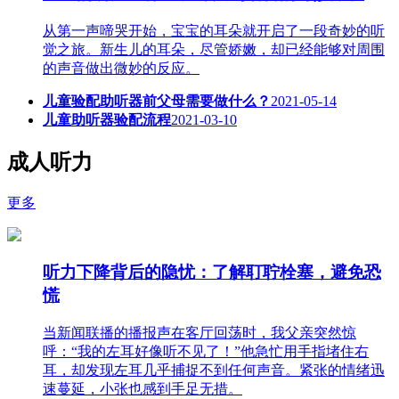
从第一声啼哭开始，宝宝的耳朵就开启了一段奇妙的听
觉之旅。新生儿的耳朵，尽管娇嫩，却已经能够对周围
的声音做出微妙的反应。
儿童验配助听器前父母需要做什么？
2021-05-14
儿童助听器验配流程
2021-03-10
成人听力
更多
听力下降背后的隐忧：了解耵聍栓塞，避免恐
慌
当新闻联播的播报声在客厅回荡时，我父亲突然惊
呼：“我的左耳好像听不见了！”他急忙用手指堵住右
耳，却发现左耳几乎捕捉不到任何声音。紧张的情绪迅
速蔓延，小张也感到手足无措。