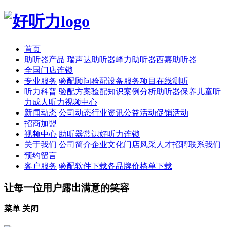
首页
助听器产品
瑞声达助听器
峰力助听器
西嘉助听器
全国门店连锁
专业服务
验配顾问
验配设备
服务项目
在线测听
听力科普
验配方案
验配知识
案例分析
助听器保养
儿童听
力
成人听力
视频中心
新闻动态
公司动态
行业资讯
公益活动
促销活动
招商加盟
视频中心
助听器常识
好听力连锁
关于我们
公司简介
企业文化
门店风采
人才招聘
联系我们
预约留言
客户服务
验配软件下载
各品牌价格单下载
让每一位用户露出满意的笑容
菜单
关闭