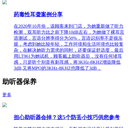
药毒性耳聋案例分享
在2020年10月份，该顾客来到门店，为她重新做了听力
检测，双耳听力比之前下降10dB左右，为她做了裸耳言
语测试，言语分辨率得分为50%，言语识别率不是很乐
观，考虑到她比较年轻，工作环境和生活环境也比较复
杂，在解决她听力需求的同时，还要保证舒适度，最后
用LT961为她试机，顾客戴上助听器后，没有任何堵耳
感，只是听个别音有刺耳感，将3KHz-8KHZ增益降低
3dB,又将MPO的3KHz-8KHZ也降低了3dB，
助听器保养
更多
担心助听器会掉？这5个防丢小技巧供您参考