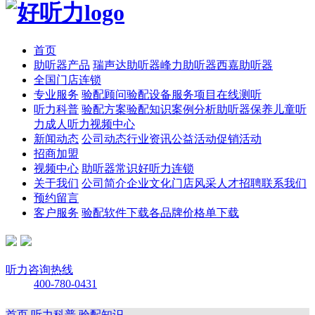
首页
助听器产品
瑞声达助听器
峰力助听器
西嘉助听器
全国门店连锁
专业服务
验配顾问
验配设备
服务项目
在线测听
听力科普
验配方案
验配知识
案例分析
助听器保养
儿童听
力
成人听力
视频中心
新闻动态
公司动态
行业资讯
公益活动
促销活动
招商加盟
视频中心
助听器常识
好听力连锁
关于我们
公司简介
企业文化
门店风采
人才招聘
联系我们
预约留言
客户服务
验配软件下载
各品牌价格单下载
听力咨询热线
400-780-0431
首页
听力科普
验配知识