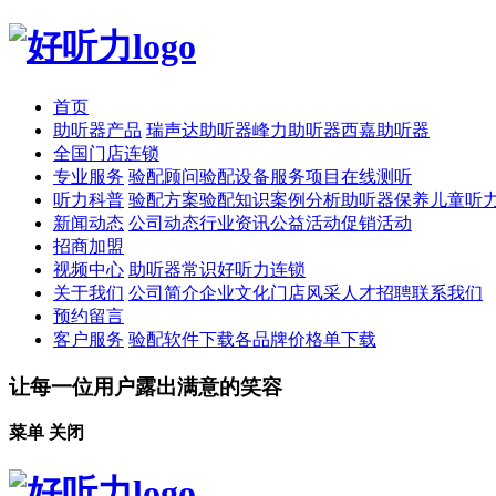
首页
助听器产品
瑞声达助听器
峰力助听器
西嘉助听器
全国门店连锁
专业服务
验配顾问
验配设备
服务项目
在线测听
听力科普
验配方案
验配知识
案例分析
助听器保养
儿童听
新闻动态
公司动态
行业资讯
公益活动
促销活动
招商加盟
视频中心
助听器常识
好听力连锁
关于我们
公司简介
企业文化
门店风采
人才招聘
联系我们
预约留言
客户服务
验配软件下载
各品牌价格单下载
让每一位用户露出满意的笑容
菜单
关闭