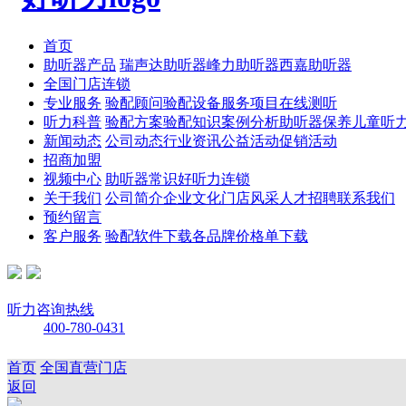
首页
助听器产品
瑞声达助听器
峰力助听器
西嘉助听器
全国门店连锁
专业服务
验配顾问
验配设备
服务项目
在线测听
听力科普
验配方案
验配知识
案例分析
助听器保养
儿童听
新闻动态
公司动态
行业资讯
公益活动
促销活动
招商加盟
视频中心
助听器常识
好听力连锁
关于我们
公司简介
企业文化
门店风采
人才招聘
联系我们
预约留言
客户服务
验配软件下载
各品牌价格单下载
听力咨询热线
400-780-0431
首页
全国直营门店
返回